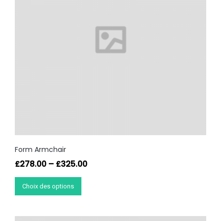
Form Armchair
£
278.00
–
£
325.00
Choix des options