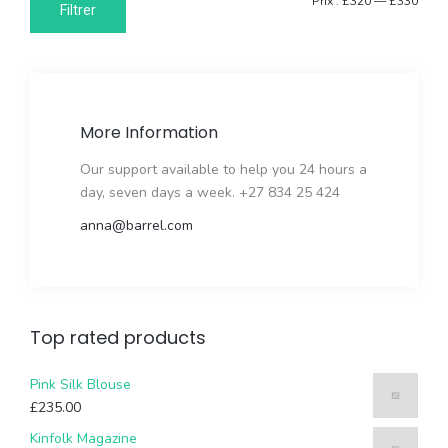
Prix
Prix
Prix :
£320
—
£330
Filtrer
min
max
More Information
Our support available to help you 24 hours a
day, seven days a week. +27 834 25 424
anna@barrel.com
Top rated products
Pink Silk Blouse
£
235.00
Kinfolk Magazine